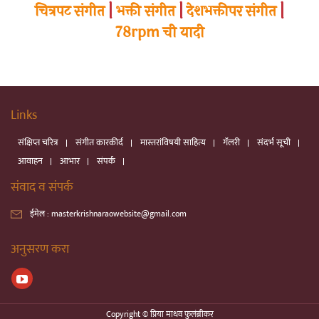
चित्रपट संगीत
|
भक्ती संगीत
|
देशभक्तीपर संगीत
|
78rpm ची यादी
Links
संक्षिप्त चरित्र
संगीत कारकीर्द
मास्तरांविषयी साहित्य
गॅलरी
संदर्भ सूची
आवाहन
आभार
संपर्क
संवाद व संपर्क
ईमेल :
masterkrishnaraowebsite@gmail.com
अनुसरण करा
Copyright © प्रिया माधव फुलंब्रीकर