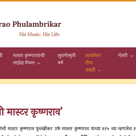
यी
मास्टर कृष्णरावांची
सुवर्णस्मृती
शतकोत्तर
गॅलरी
लाईव्ह मैफल
वर्ष
रौप्य
जयंती
ी मास्टर कृष्णराव'
धी मास्टर कृष्णराव फुलंब्रीकर उर्फ मास्तर कृष्णराव यांच्या १२५ व्या म्हणजेच