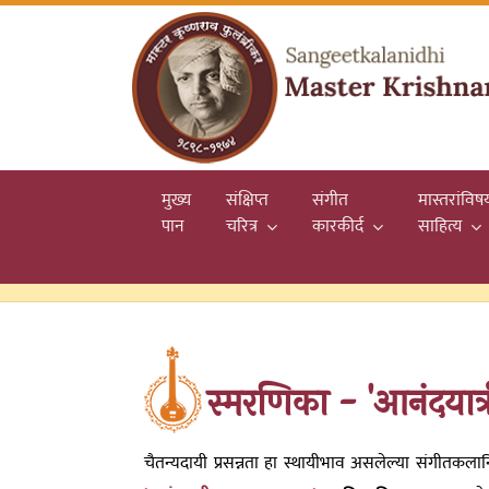
मुख्य
संक्षिप्त
संगीत
मास्तरांविष
(current)
पान
चरित्र
कारकीर्द
साहित्य
स्मरणिका - 'आनंदयात्र
चैतन्यदायी प्रसन्नता हा स्थायीभाव असलेल्या संगीतकलानि