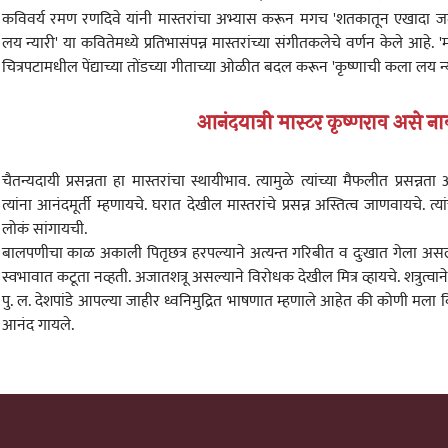
कविवर्य रमण रणदिवे यांनी मास्तरांचा अभ्यास करून मगच 'शतकातून एखादा जन्
लय न्यारी' या कवितेमध्ये प्रतिभासंपन्न मास्तरांच्या संगीतकलेचे वर्णन केले आहे. 
चित्रपटामधील पेंद्याच्या तोंडच्या गीताच्या ओळीत बदल करून 'कृष्णाची कला लय न्य
आनंदयात्री मास्टर कृष्णराव असे न
चैतन्यदायी प्रसन्नता हा मास्तरांचा स्थायीभाव. त्यामुळे त्यांच्या मैफलीत प्रसन
त्यांना आनंदमूर्ती म्हणायचे. घरात देखील मास्तरांचे प्रसन्न अस्तित्व जाणवायचे. त
लोकं सांगायची.
बालपणीचा काळ अकाली पितृछत्र हरपल्याने अत्यन्त गरिबीत व दुःखात गेला अस
स्वभावात कटूता नव्हती. अजातशत्रू असल्याने विरोधक देखील मित्र व्हायचे. शत्रुत्व
पु. ल. देशपांडे आपल्या जाहीर ध्वनिमुद्रित भाषणात म्हणाले आहेत की कोणी मला
आनंद गायले.