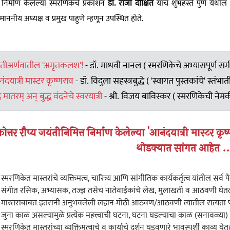
 निर्माण केलेल्या स्मरणिकेचे प्रकाशन
डॉ. राजा दीक्षित
यांचे शुभहस्ते पुणे येथ
्माननीय अध्यक्ष व प्रमुख पाहुणे म्हणून उपस्थित होते.
मृतीअर्णवातील 'अमृतकलश'!
- डॉ. माधवी नानल ( स्मरणिकेचे अभ्यासपूर्ण समी
ंदयात्री मास्टर कृष्णराव
- डॉ. विदुला सहस्त्रबुद्धे ( 'स्वागत पुस्तकांचे' स्त
े मातरम् अन् बुद्ध वंदनेचे स्वरयात्री
- श्री. विजय बाविस्कर ( स्मरणिकेची नेमक
त्तर रौप्य जयंतीनिमित्त निर्माण केलेल्या 'आनंदयात्री मास्टर क
थोडक्यात सांगत आहेत ..
स्मरणिकेत मास्तरांचे व्यक्तिमत्व, चारित्र्य आणि सांगीतिक कार्यकर्तृत्व यांतील सर्व 
संगीत रसिक, अभ्यासक, तज्ज्ञ तसेच नातेवाईकांचे लेख, मुलाखती व आठवणी घेतल
मास्तरांबाबत इतरांनी अनुभवलेली लहान-मोठी आठवण/आठवणी त्यातील सत्यता पड
जुना काळ असल्यामुळे प्रत्येक महत्त्वाची घटना, घटना घडल्याचा काळ (सनावळ्या) 
स्मरणिकेत मास्तरांच्या व्यक्तिमत्वाचे व कार्याचे दर्शन घडवणारे भावस्पर्शी काव्य घेत