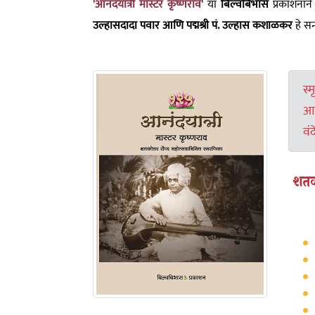
'आनंदयात्री मास्टर कृष्णराव'
या
बिल्वबिभास
प्रकाशनाने
उल्हासदादा पवार आणि पद्मश्री पं. उल्हास कशाळकर
हे सन
स्
आन
वंद
शतको