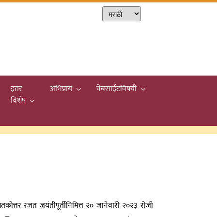
इतर
अभिप्राय
वेबसाईटविषयी
विशेष
 शतकोत्तर रजत जयंतीपूर्तीनिमित्त २० जानेवारी २०२३ रोजी