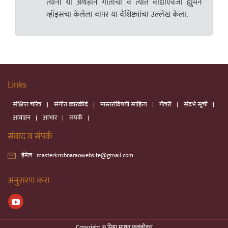
त्यांनी या अर्थहीन गीताचा व त्यात वाद्याऐवजी ह्युमन
व्हॉइसचा केलेला वापर या वैशिष्ट्यांचा उल्लेख केला.
Links
संक्षिप्त चरित्र
संगीत कारकीर्द
मास्तरांविषयी साहित्य
गॅलरी
संदर्भ सूची
आवाहन
आभार
संपर्क
संवाद व संपर्क
ईमेल :
masterkrishnaraowebsite@gmail.com
अनुसरण करा
Copyright © प्रिया माधव फुलंब्रीकर