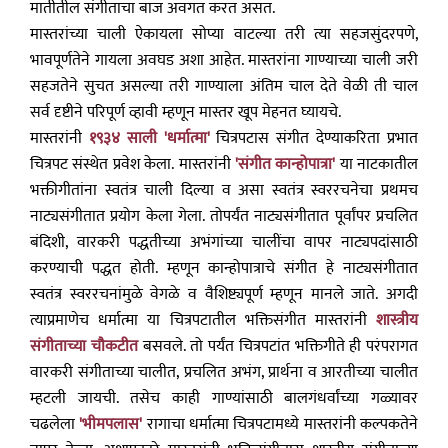
मातीतील संगीताचा बाज अवगत करत असत.
मास्तरांच्या चाली ऐकायला सोप्या वाटल्या तरी त्या सहजसुंदरपणे,
भावपूर्णतेने गायला अवघड अशा आहेत. मास्तरांना गाण्याच्या चाली जरी
सहजतेने सुचत असल्या तरी गाण्याला अंतिम चाल देते वेळी ती चाल
सर्व दृष्टीने परिपूर्ण व्हावी म्हणून मास्तर खूप मेहनत घ्यायचे.
मास्तरांनी
१९३४ साली 'धर्मात्मा'
चित्रपटास संगीत देण्याकरिता प्रभात
चित्रपट संस्थेत प्रवेश केला. मास्तरांनी
'संगीत कान्होपात्रा'
या नाटकातील
भक्तीगीतांना स्वतंत्र चाली दिल्या व असा स्वतंत्र स्वररचनेचा प्रथमच
नाट्यसंगीतात प्रयोग केला गेला. तोपर्यंत नाट्यसंगीतात पूर्वांपर प्रचलित
बंदिशी, वारकरी पद्धतीच्या अभंगांच्या चालींचा वापर नाट्यपदांसाठी
करण्याची पद्धत होती. म्हणून कान्होपात्राचे संगीत हे नाट्यसंगीतात
स्वतंत्र स्वररचनांमुळे वेगळे व वैशिष्ट्यपूर्ण म्हणून मानले जाते. अगदी
त्याप्रमाणेच धर्मात्मा या चित्रपटातील भक्तिसंगीत मास्तरांनी
शास्त्रीय
संगीताच्या चौकटीत
बसवले. तो पर्यंत चित्रपटांत भक्तिगीते ही परंपरागत
वारकरी संगीताच्या चालीत, प्रचलित अभंग, प्रार्थना व आरतीच्या चालीत
म्हटली जायची. तसेच काही गाण्यांसाठी बालगंधर्वांच्या गळ्यावर
चढलेला
'भीमपलास'
रागाचा धर्मात्मा चित्रपटामध्ये मास्तरांनी कल्पकतेने