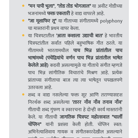
"मन पापी भुला"
,
"तोड तोड भोगजाल"
या अवीट गोडीच्या
भजनांमध्ये
फक्त एकतारी
हे वाद्य वापरले आहे.
"जा मूशाफिर तू"
या गीताच्या संगीतामध्ये polyphony
चा मास्तरांनी प्रथम वापर केला.
या चित्रपटातील
'आता कशाला उद्याची बात'
हे भारतीय
चित्रपटांतील सर्वांत पहिले बहुभाषिक गीत ठरले. या
गीतामध्ये भारतामधील
पाच भिन्न प्रांतांतील पाच
भाषांमध्ये (पंचेंद्रियांचे वर्णन पाच भिन्न प्रांतांतील भाषेत
केलेले आहे)
कडवी असल्यामुळे या गीताचे संगीत म्हणजे
पाच भिन्न सांगीतिक विचारांचे मिश्रण आहे. प्रत्येक
प्रांताच्या संगीताचा बाज त्या त्या भाषेतून चपखलपणे
उतरवला आहे.
शब्द व वाद्य नसलेल्या फक्त सूर आणि तराण्यासदृश
निरर्थक शब्द असलेल्या
'तारर नाँव नाँव तनाव नाँव'
गीताची शब्द गुंफण व स्वररचना हे दोन्ही कार्य मास्तरांनी
केले. या गीताची
जागतिक चित्रपट महोत्सवात "चार्ली
चॅप्लिन"
यांनी प्रशंसा केली होती. चॅप्लिन स्वत:
अभिनेत्याशिवाय गायक व संगीतकारदेखील असल्याने