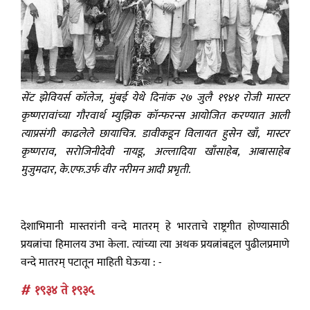
सेंट झेवियर्स कॉलेज, मुंबई येथे दिनांक २७ जुलै १९४१ रोजी मास्टर
कृष्णरावांच्या गौरवार्थ म्युझिक कॉन्फरन्स आयोजित करण्यात आली
त्याप्रसंगी काढलेले छायाचित्र. डावीकडून विलायत हुसेन खाँ, मास्टर
कृष्णराव, सरोजिनीदेवी नायडू, अल्लादिया खाँसाहेब, आबासाहेब
मुजुमदार, के.एफ.उर्फ वीर नरीमन आदी प्रभृती.
देशाभिमानी मास्तरांनी वन्दे मातरम् हे भारताचे राष्ट्रगीत होण्यासाठी
प्रयत्नांचा हिमालय उभा केला. त्यांच्या त्या अथक प्रयत्नांबद्दल पुढीलप्रमाणे
वन्दे मातरम् पटातून माहिती घेऊया : -
# १९३४ ते १९३५