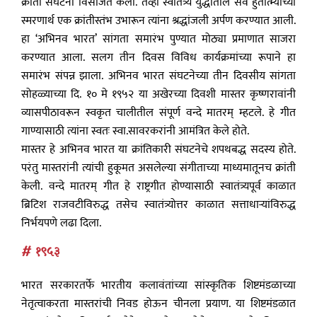
क्रांती संघटना विसर्जित केली. तेव्हा स्वातंत्र्य युद्धातील सर्व हुतात्म्यांच्या
स्मरणार्थ एक क्रांतीस्तंभ उभारून त्यांना श्रद्धांजली अर्पण करण्यात आली.
हा ‘अभिनव भारत’ सांगता समारंभ पुण्यात मोठ्या प्रमाणात साजरा
करण्यात आला. सलग तीन दिवस विविध कार्यक्रमांच्या रूपाने हा
समारंभ संपन्न झाला. अभिनव भारत संघटनेच्या तीन दिवसीय सांगता
सोहळ्याच्या दि. १० मे १९५२ या अखेरच्या दिवशी मास्तर कृष्णरावांनी
व्यासपीठावरून स्वकृत चालीतील संपूर्ण वन्दे मातरम् म्हटले. हे गीत
गाण्यासाठी त्यांना स्वतः स्वा.सावरकरांनी आमंत्रित केले होते.
मास्तर हे अभिनव भारत या क्रांतिकारी संघटनेचे शपथबद्ध सदस्य होते.
परंतु मास्तरांनी त्यांची हुकूमत असलेल्या संगीताच्या माध्यमातूनच क्रांती
केली. वन्दे मातरम् गीत हे राष्ट्रगीत होण्यासाठी स्वातंत्र्यपूर्व काळात
ब्रिटिश राजवटीविरुद्ध तसेच स्वातंत्र्योत्तर काळात सत्ताधाऱ्यांविरुद्ध
निर्भयपणे लढा दिला.
# १९५३
भारत सरकारतर्फे भारतीय कलावंतांच्या सांस्कृतिक शिष्टमंडळाच्या
नेतृत्वाकरता मास्तरांची निवड होऊन चीनला प्रयाण. या शिष्टमंडळात