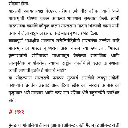
सोहळा होता.
याप्रसंगी स्वागताध्यक्ष के.एफ. नरीमन उर्फ वीर नरीमन यांनी 'वन्दे
मातरम्'ची घोषणा करून आपल्या भाषणास सुरुवात केली. त्यांनी
मास्तरांच्या कार्याचे कौतुक करून मास्तरांना मादाम भिकाजी कामा यांनी
तयार केलेला राष्ट्रध्वज (आद्य वन्दे मातरम् ध्वज) भेट दिला.
काव्यपूर्ण अध्यक्षीय भाषणात सरोजिनीदेवींनी मास्तरांचा उल्लेख 'वन्दे
मातरम् वाले मास्टर कृष्णराव' असा करून त्या म्हणाल्या, “मास्टर
कृष्णरावांनी संगीताच्या माध्यमातून केलेल्या सामाजिक आणि
सांस्कृतिक कार्याबरोबर त्यांच्या राष्ट्रीय कार्याचीही दखल आपणाला
घ्यावी लागावी इतके ते मोलाचे आहे!''
या सोहळ्यास मास्तरांचे परात्पर गुरुवर्य असलेले जयपूर-अत्रौली
घराण्याचे प्रवर्तक उस्ताद अल्लादिया खाँसाहेब, सरदार आबासाहेब
मुजुमदार असे मान्यवर आणि इतर गान रसिक श्रोते बहुसंख्येने उपस्थित
होते.
# १९४२
मुंबईच्या गोवालिया टॅंकवर (आताचे ऑगस्ट क्रांती मैदान) ८ ऑगस्ट रोजी