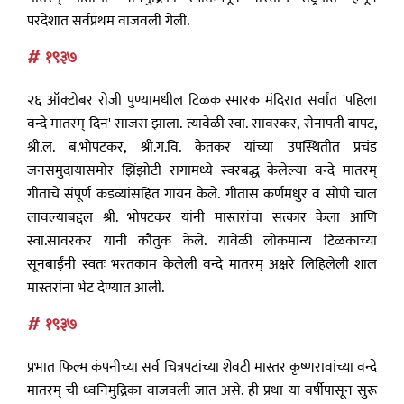
परदेशात सर्वप्रथम वाजवली गेली.
# १९३७
२६ ऑक्टोबर रोजी पुण्यामधील टिळक स्मारक मंदिरात सर्वांत 'पहिला
वन्दे मातरम् दिन' साजरा झाला. त्यावेळी स्वा. सावरकर, सेनापती बापट,
श्री.ल. ब.भोपटकर, श्री.ग.वि. केतकर यांच्या उपस्थितीत प्रचंड
जनसमुदायासमोर झिंझोटी रागामध्ये स्वरबद्ध केलेल्या वन्दे मातरम्
गीताचे संपूर्ण कडव्यांसहित गायन केले. गीतास कर्णमधुर व सोपी चाल
लावल्याबद्दल श्री. भोपटकर यांनी मास्तरांचा सत्कार केला आणि
स्वा.सावरकर यांनी कौतुक केले. यावेळी लोकमान्य टिळकांच्या
सूनबाईंनी स्वतः भरतकाम केलेली वन्दे मातरम् अक्षरे लिहिलेली शाल
मास्तरांना भेट देण्यात आली.
# १९३७
प्रभात फिल्म कंपनीच्या सर्व चित्रपटांच्या शेवटी मास्तर कृष्णरावांच्या वन्दे
मातरम् ची ध्वनिमुद्रिका वाजवली जात असे. ही प्रथा या वर्षीपासून सुरू