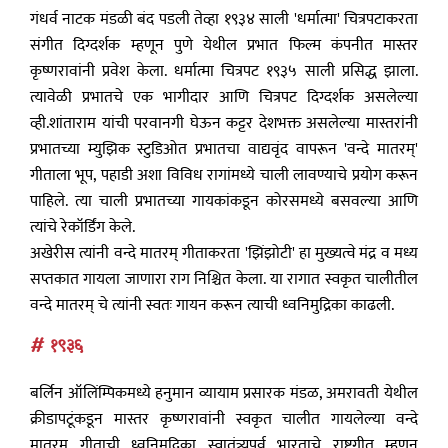
गंधर्व नाटक मंडळी बंद पडली तेव्हा १९३४ साली 'धर्मात्मा' चित्रपटाकरता
संगीत दिग्दर्शक म्हणून पुणे येथील प्रभात फिल्म कंपनीत मास्तर
कृष्णरावांनी प्रवेश केला. धर्मात्मा चित्रपट १९३५ साली प्रसिद्ध झाला.
त्यावेळी प्रभातचे एक भागीदार आणि चित्रपट दिग्दर्शक असलेल्या
व्ही.शांताराम यांची परवानगी घेऊन कट्टर देशभक्त असलेल्या मास्तरांनी
प्रभातच्या म्युझिक स्टुडिओत प्रभातचा वाद्यवृंद वापरून 'वन्दे मातरम्'
गीताला भूप, पहाडी अशा विविध रागांमध्ये चाली लावण्याचे प्रयोग करून
पाहिले. त्या चाली प्रभातच्या गायकांकडून कोरसमध्ये बसवल्या आणि
त्यांचे रेकॉर्डिंग केले.
अखेरीस त्यांनी वन्दे मातरम् गीताकरता 'झिंझोटी' हा मुख्यत्वे मंद्र व मध्य
सप्तकात गायला जाणारा राग निश्चित केला. या रागात स्वकृत चालीतील
वन्दे मातरम् चे त्यांनी स्वतः गायन करून त्याची ध्वनिमुद्रिका काढली.
# १९३६
बर्लिन ऑलिंम्पिकमध्ये हनुमान व्यायाम प्रसारक मंडळ, अमरावती येथील
क्रीडापटूंकडून मास्तर कृष्णरावांनी स्वकृत चालीत गायलेल्या वन्दे
मातरम् गीताची ध्वनिमुद्रिका स्वातंत्र्यपूर्व भारताचे राष्ट्रगीत म्हणून