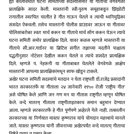
ह्या कालावधीत घटना समितीच्या सदस्यांसमोर या गीताची वेगवेगळी
प्रात्यक्षिके सादर केली. मास्तरांनी स्त्री-पुरुष समूहाकडून झिंझोटी
रागातील स्वरचित चालीत हे गीत गाऊन घेतले व त्याची ध्वनिमुद्रिका
संसदेत ऐकवली. तसेच मास्तरांनी पोलीस ग्राउंडवर जाऊन या गीतावर
पोलिसांबरोबर स्वतः मार्च करून या गीताचे मार्च सॉंग करून घेऊन त्याचे
घटना समिती समोर प्रात्यक्षिक दिले. यावर कळस म्हणजे मास्तरांनी या
गीताचे सी.आर.गार्डनर या ब्रिटिश संगीत तज्ञाच्या मदतीने पाश्चात्य
पद्धतीनुसार नोटेशन देखील करून घेतले व त्याचे संसदेत प्रात्यक्षिक
दिले. म्हणजे पं. नेहरूंनी या गीताबाबत घेतलेले वेगवेगळे आक्षेप
मास्तरांनी आपल्या प्रात्यक्षिकांमधून साफ खोडून टाकले.
अखेर घटना समिती सदस्यांचे मतदान न घेता राष्ट्रपती डॉ.राजेंद्र प्रसादांनी
भारत सरकारतर्फे या गीताला २४ जानेवारी १९५० रोजी 'राष्ट्रीय गीत'
असे घोषित केले आणि जन गण मन या गीतास राष्ट्रगीत म्हणून घोषित
केले. वन्दे मातरम् गीताला राष्ट्रगीताइतकाच समान बहुमान देण्यात
आला. म्हणजे सरकारतर्फे हे गीत पूर्णपणे अव्हेरले गेले नाही. तत्कालीन
सरकारच्या या निर्णयात मास्तर कृष्णराव यांचे योगदान महत्त्वाचे मानले
जाते. मास्तर कृष्णराव यांनी जीवनाच्या अखेरपर्यंत वन्दे मातरम् गीताचा
निष्ठेने प्रचार व प्रसार केला.