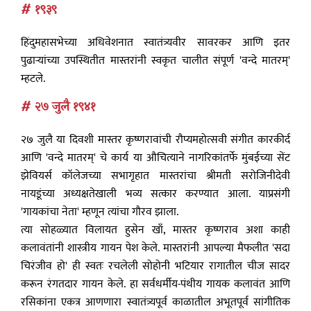
# १९३९
हिंदुमहासभेच्या अधिवेशनात स्वातंत्र्यवीर सावरकर आणि इतर
पुढाऱ्यांच्या उपस्थितीत मास्तरांनी स्वकृत चालीत संपूर्ण 'वन्दे मातरम्'
म्हटले.
# २७ जुलै १९४१
२७ जुलै या दिवशी मास्तर कृष्णरावांची रौप्यमहोत्सवी संगीत कारकीर्द
आणि 'वन्दे मातरम्' चे कार्य या औचित्याने नागरिकांतर्फे मुंबईच्या सेंट
झेवियर्स कॉलेजच्या सभागृहात मास्तरांचा श्रीमती सरोजिनीदेवी
नायडूंच्या अध्यक्षतेखाली भव्य सत्कार करण्यात आला. याप्रसंगी
'गायकांचा नेता' म्हणून त्यांचा गौरव झाला.
त्या सोहळ्यात विलायत हुसेन खाँ, मास्तर कृष्णराव अशा काही
कलावंतांनी शास्त्रीय गायन पेश केले. मास्तरांनी आपल्या मैफलीत 'सदा
चिरंजीव हो' ही स्वतः रचलेली सोहोनी भटियार रागातील चीज सादर
करून रंगतदार गायन केले. हा सर्वधर्मीय-पंथीय गायक कलावंत आणि
रसिकांना एकत्र आणणारा स्वातंत्र्यपूर्व काळातील अभूतपूर्व सांगीतिक