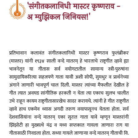
'संगीतकलानिधी मास्टर कृष्णराव -
अ म्युझिकल जिनियस!'
प्रतिभावान कलावंत संगीतकलानिधी मास्टर कृष्णराव फुलंब्रीकर
(मास्तर) यांनी १९३४ साली वन्दे मातरम् हे भारताचे राष्ट्रगीत व्हावे ह्या
भावनेतून या गीतास सर्व वयोगटातील सामान्य स्त्री-पुरुषांना
सामुदायिकरित्या सहजपणे गाता यावी अशी सोपी, सुमधुर व प्रार्थनेच्या
अंगाने जाणारी भावपूर्ण चाल दिली. मास्तर त्यांच्या मैफलीत देखील हे
गीत त्यात अवघड सांगीतिक हरकती न घेता त्या एकाच सुलभ चालीत
उभे राहून कायम राष्ट्रगीतासारखेच सादर करायचे. त्यांनी हे गीत राष्ट्रगीत
व्हावे हाच एकमेव ध्यास अगदी तरुण वयापासूनच घेतला होता. सर्व
देशवासियांना वन्दे मातरम् एका सुरात गाता यावे म्हणून मास्तरांनी
झिंझोटी हा मुख्यत्वे मंद्र व मध्य सप्तकात गायला जाणारा राग या
गीतासाठी निवडला होता. सध्या गायले जाणाऱ्या वन्दे मातरम् गीताची वि.