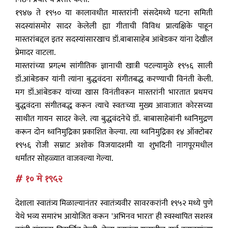
१९४७ ते १९५० या कालावधीत मास्तरांनी संसदेमध्ये घटना समिती
सदस्यांसमोर सादर केलेली ह्या गीताची विविध प्रात्यक्षिके पाहून
मास्तरांबद्दल इतर सदस्यांसारखाच डॉ.बाबासाहेब आंबेडकर यांना देखील
प्रेमादर वाटला.
मास्तरांच्या प्रगल्भ सांगीतिक ज्ञानाची खात्री पटल्यामुळे १९५६ साली
डॉ.आंबेडकर यांनी त्यांना बुद्धवंदना संगीतबद्ध करण्याची विनंती केली.
मग डॉ.आंबेडकर यांच्या खास विनंतीवरून मास्तरांनी भारतात प्रथमच
बुद्धवंदना संगीतबद्ध करून त्याचे स्वतःच्या मुख्य आवाजात कोरसच्या
साथीत गायन सादर केले. त्या बुद्धवंदनेचे डॉ. बाबासाहेबांनी ध्वनिमुद्रण
करून दोन ध्वनिमुद्रिका प्रकाशित केल्या. त्या ध्वनिमुद्रिका १४ ऑक्टोबर
१९५६ रोजी सम्राट अशोक विजयादशमी या शुभदिनी नागपूरमधील
धर्मांतर सोहळ्यात वाजवल्या गेल्या.
# १० मे १९५२
देशाला स्वातंत्र्य मिळाल्यानंतर स्वातंत्र्यवीर सावरकरांनी १९५२ मध्ये पुणे
येथे भव्य समारंभ आयोजित करून 'अभिनव भारत' ही स्वस्थापित सशस्त्र