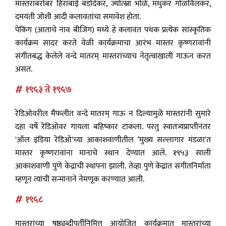
मास्तरांबरोबर हिराबाई बडोदेकर, ज्योत्स्ना भोळे, मधुकर गोळविलकर,
दमयंती जोशी आदी कलावंतांचा समावेश होता.
पेकिंग (आताचे नाव बीजिंग) मध्ये हे कलावंत पथक प्रत्येक सांस्कृतिक
कार्यक्रम सादर करते वेळी कार्यक्रमाचा आरंभ मास्तर कृष्णरावांनी
संगीतबद्ध केलेले वन्दे मातरम् मास्तरांच्याच नेतृत्वाखाली गाऊन करत
असत.
# १९५३ ते १९५७
रेडिओवरील मैफलीत वन्दे मातरम् गाऊ न दिल्यामुळे मास्तरांनी सुमारे
दहा वर्षे रेडिओवर गायला बहिष्कार टाकला. परंतु स्वातंत्र्यप्राप्तीनंतर
'ऑल इंडिया रेडिओ'च्या आकाशवाणीतील ‘मुख्य सल्लागार मंडळा'त
मास्तर कृष्णरावांना मानाचे स्थान देण्यात आले. १९५३ साली
आकाशवाणी पुणे केंद्राची स्थापना झाली. तेव्हा पुणे केंद्रात संगीतनिर्माता
म्हणून त्यांची सन्मानाने नेमणूक करण्यात आली.
# १९५८
मास्तरांच्या षष्ठ्यब्दीपूर्तीनिमित्त आयोजित कार्यक्रमात मास्तरांच्या