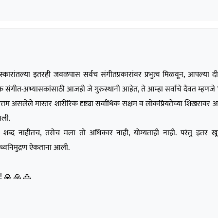
कारांतल्या इतरही जवळपास सर्वच संगीतप्रकारांवर प्रभुत्व मिळवून, आपल्या दीर
गीत-अभ्यासकांसाठी आजही जे गुरुस्थानी आहेत, ते आम्हा सर्वांचे दैवत म्हणजे *'
योत्तम असलेले मास्तर शारीरिक दृष्ट्या सर्वाधिक सक्षम व लोकप्रियतेच्या शिखरावर 
ाली.
ाकडे शब्द नाहीतच, तसेच मला तो अधिकार नाही, योग्यताही नाही. परंतु इतर 
े ध्वनिमुद्रण ऐकताना आली.
!! 🙏 🙏 🙏