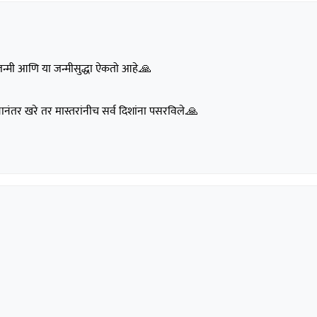
जन्मी आणि या जन्मीसुद्धा ऐकतो आहे.🙏
िधनानंतर खरे तर मास्तरांनीच सर्व दिशांना पसरविले.🙏