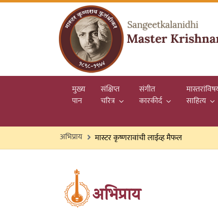
मुख्य
संक्षिप्त
संगीत
मास्तरांविष
(current)
पान
चरित्र
कारकीर्द
साहित्य
अभिप्राय
मास्टर कृष्णरावांची लाईव्ह मैफल
अभिप्राय