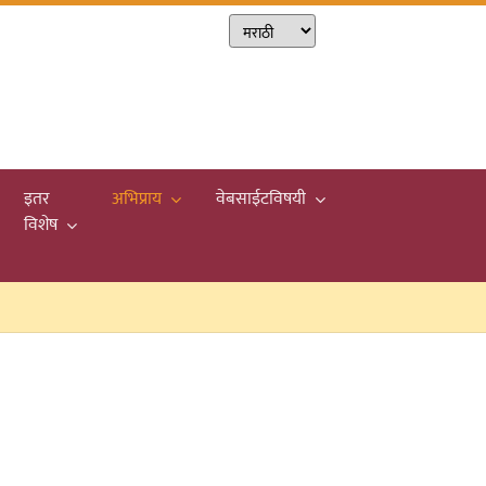
इतर
अभिप्राय
वेबसाईटविषयी
विशेष