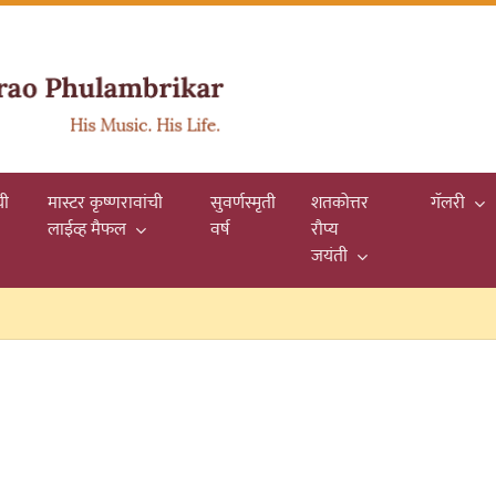
यी
मास्टर कृष्णरावांची
सुवर्णस्मृती
शतकोत्तर
गॅलरी
लाईव्ह मैफल
वर्ष
रौप्य
जयंती