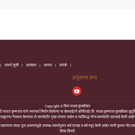
संदर्भ सूची
आवाहन
आभार
संपर्क
अनुसरण करा
Copyright © प्रिया माधव फुलंब्रीकर
 मास्टर कृष्णराव यांचे स्मरणार्थ निर्माण केलेल्या या वेबसाईटचे कॉपीराईट कै. माधव कृष्णराव फुलंब्रीकर कुटु
जकूराचा गैरवापर केल्यास तो कायदेशीर गुन्हा मानला जाईल व त्याविरुद्ध योग्य कायदेशीर कारवाई केली जाई
ा घडल्याचा काळ जुना असल्यामुळे उपलब्ध संदर्भांनुसार सर्व तारखा व वर्ष नमूद केली आहेत याची कृपया नोंद घ
विनम्र विनंती.