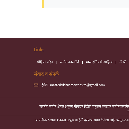
Links
संक्षिप्त चरित्र
संगीत कारकीर्द
मास्तरांविषयी साहित्य
गॅलरी
संवाद व संपर्क
ईमेल :
masterkrishnaraowebsite@gmail.com
भारतीय संगीत क्षेत्रात अमूल्य योगदान दिलेले चतुरस्त्र कलावंत संगीतकलानिधी
म
या संकेतस्थळावर शक्यतो अचूक माहिती देण्याचा प्रयत्न केलेला आहे; परंतु घटन